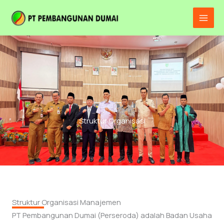
Lewati
Main
ke
Men
konten
Struktur Organisasi
Struktur Organisasi Manajemen
PT Pembangunan Dumai (Perseroda) adalah Badan Usaha