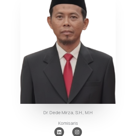
Dr. Dede Mirza, S.H., M.H
Komisaris
L
I
i
n