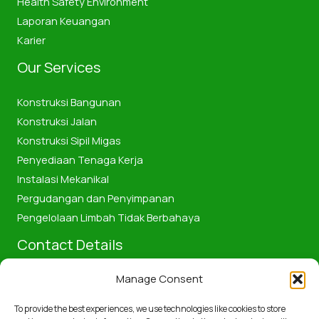
Health Safety Environment
Laporan Keuangan
Karier
Our Services
Konstruksi Bangunan
Konstruksi Jalan
Konstruksi Sipil Migas
Penyediaan Tenaga Kerja
Instalasi Mekanikal
Pergudangan dan Penyimpanan
Pengelolaan Limbah Tidak Berbahaya
Contact Details
Manage Consent
Jalan Pattimura No.58, Kota Dumai, Provinsi Riau, Indonesia
28811
To provide the best experiences, we use technologies like cookies to store
+6285361188211