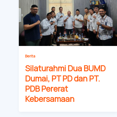
Berita
Silaturahmi Dua BUMD
Dumai, PT PD dan PT.
PDB Pererat
Kebersamaan