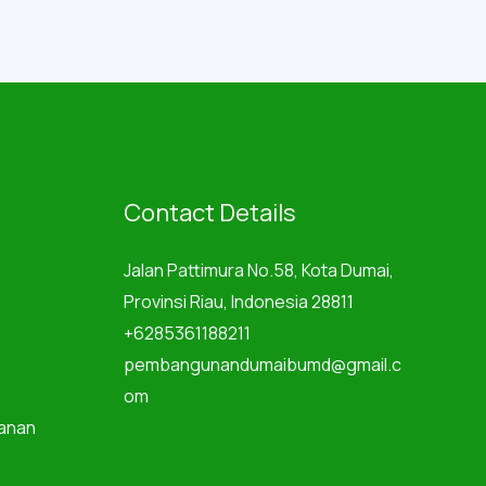
Contact Details
Jalan Pattimura No.58, Kota Dumai,
Provinsi Riau, Indonesia 28811
+6285361188211
pembangunandumaibumd@gmail.c
om
anan