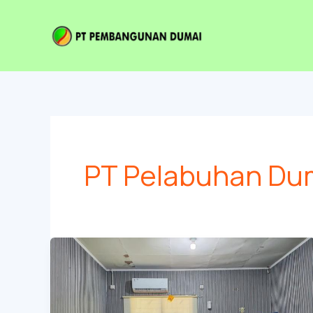
Lewati
ke
konten
PT Pelabuhan Dum