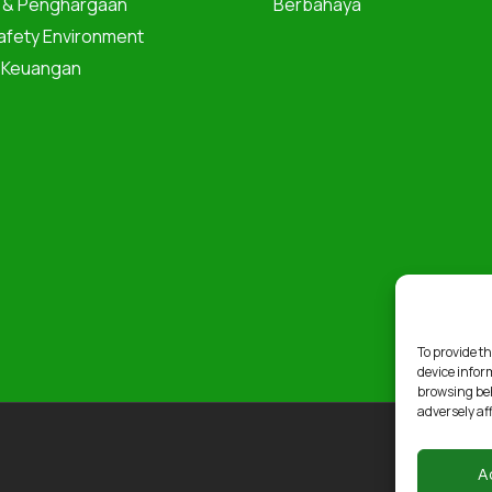
i & Penghargaan
Berbahaya
afety Environment
 Keuangan
To provide th
device infor
browsing beh
adversely af
A