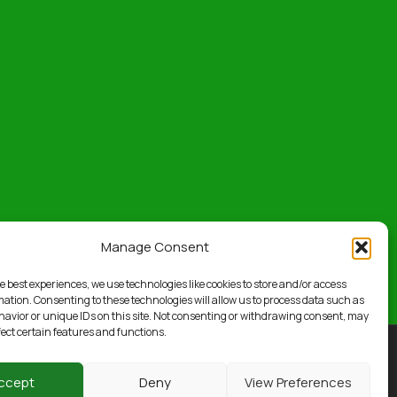
Manage Consent
e best experiences, we use technologies like cookies to store and/or access
mation. Consenting to these technologies will allow us to process data such as
avior or unique IDs on this site. Not consenting or withdrawing consent, may
fect certain features and functions.
Powered by
PT Pembangunan Dumai
ccept
Deny
View Preferences