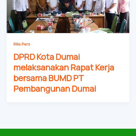
Rilis Pers
DPRD Kota Dumai
melaksanakan Rapat Kerja
bersama BUMD PT
Pembangunan Dumai