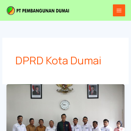
Lewati
Main
ke
Men
konten
DPRD Kota Dumai