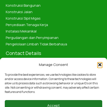
Konstruksi Bangunan
Konstruksi Jalan
Konstruksi Sipil Migas
Penyediaan Tenaga Kerja
Instalasi Mekanikal
Pergudangan dan Penyimpanan
Pengelolaan Limbah Tidak Berbahaya
Contact Details
Manage Consent
Jalan Pattimura No.58, Kota Dumai, Provinsi Riau, Indonesia
28811
To provide the best experiences, we use technologies like cookies to store
+6285361188211
and/or access device information. Consenting to these technologies will
allow us to process data such as browsing behavior or unique IDs on this
pembangunandumaibumd@gmail.com
site. Not consenting or withdrawing consent, may adversely affect certain
features and functions.
Accept