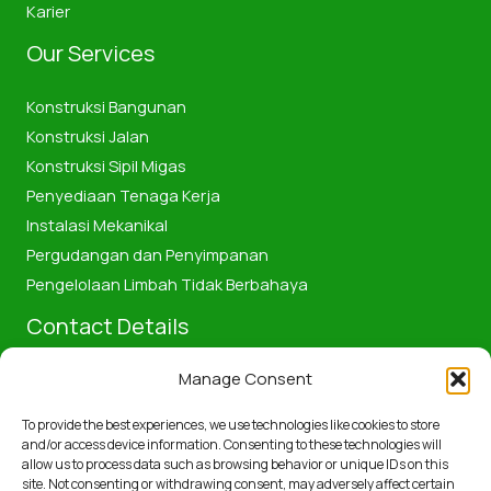
Karier
Our Services
Konstruksi Bangunan
Konstruksi Jalan
Konstruksi Sipil Migas
Penyediaan Tenaga Kerja
Instalasi Mekanikal
Pergudangan dan Penyimpanan
Pengelolaan Limbah Tidak Berbahaya
Contact Details
Manage Consent
Jalan Pattimura No.58, Kota Dumai, Provinsi Riau, Indonesia
28811
To provide the best experiences, we use technologies like cookies to store
+6285361188211
and/or access device information. Consenting to these technologies will
allow us to process data such as browsing behavior or unique IDs on this
pembangunandumaibumd@gmail.com
site. Not consenting or withdrawing consent, may adversely affect certain