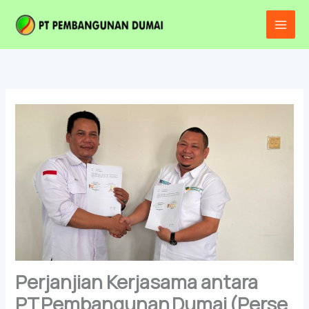
Lewati
Main
ke
Men
konten
Perjanjian Kerjasama antara
PT Pembangunan Dumai (Perse