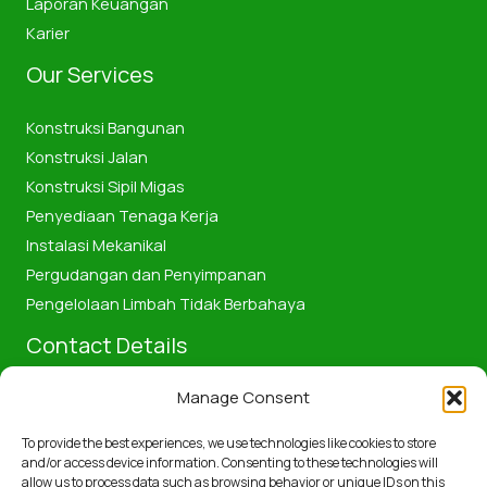
Laporan Keuangan
Karier
Our Services
Konstruksi Bangunan
Konstruksi Jalan
Konstruksi Sipil Migas
Penyediaan Tenaga Kerja
Instalasi Mekanikal
Pergudangan dan Penyimpanan
Pengelolaan Limbah Tidak Berbahaya
Contact Details
Manage Consent
Jalan Pattimura No.58, Kota Dumai, Provinsi Riau, Indonesia
28811
To provide the best experiences, we use technologies like cookies to store
+6285361188211
and/or access device information. Consenting to these technologies will
allow us to process data such as browsing behavior or unique IDs on this
pembangunandumaibumd@gmail.com